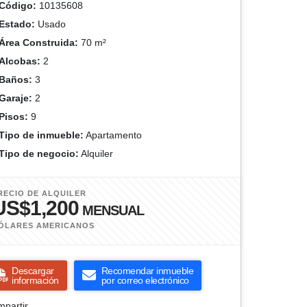
Código:
10135608
Estado:
Usado
Área Construida:
70 m²
Alcobas:
2
Baños:
3
Garaje:
2
Pisos:
9
Tipo de inmueble:
Apartamento
Tipo de negocio:
Alquiler
RECIO DE ALQUILER
US$1,200
MENSUAL
ÓLARES AMERICANOS
Descargar
Recomendar inmueble
información
por correo electrónico
partir