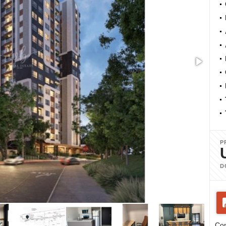
P
D
Com