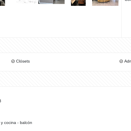
Clósets
Adm
3
 y cocina - balcón