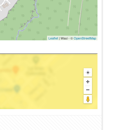
Leaflet
| Wasi - ©
OpenStreetMap