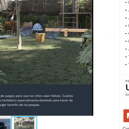
P
D
Com