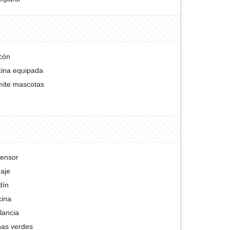
cón
ina equipada
ite mascotas
ensor
aje
dín
cina
ilancia
as verdes