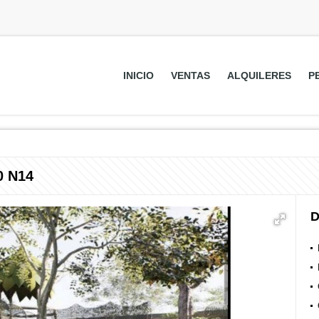
INICIO
VENTAS
ALQUILERES
P
0 N14
D