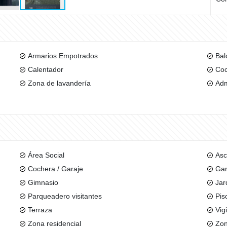
Armarios Empotrados
Bal
Calentador
Coc
Zona de lavandería
Adm
Área Social
Asc
Cochera / Garaje
Gar
Gimnasio
Jar
Parqueadero visitantes
Pis
Terraza
Vig
Zona residencial
Zon