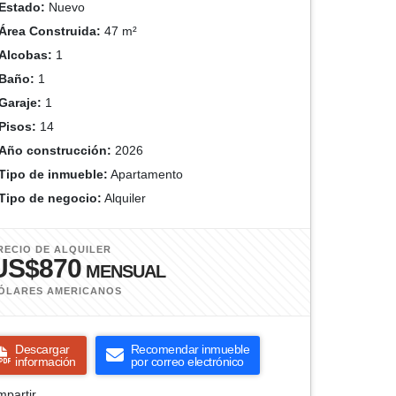
Estado:
Nuevo
Área Construida:
47 m²
Alcobas:
1
Baño:
1
Garaje:
1
Pisos:
14
Año construcción:
2026
Tipo de inmueble:
Apartamento
Tipo de negocio:
Alquiler
RECIO DE ALQUILER
US$870
MENSUAL
ÓLARES AMERICANOS
Descargar
Recomendar inmueble
información
por correo electrónico
partir