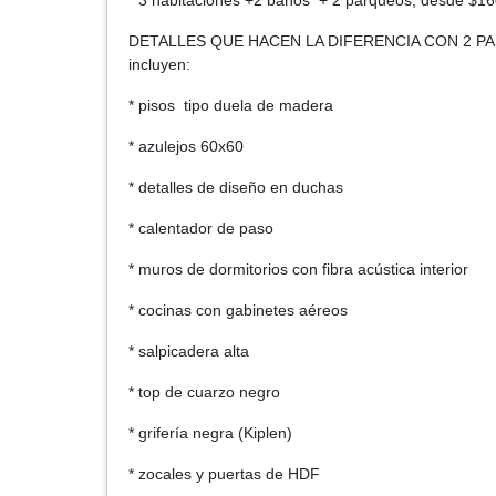
* 3 habitaciones +2 baños + 2 parqueos, desde $16
DETALLES QUE HACEN LA DIFERENCIA CON 2 PAL
incluyen:
* pisos tipo duela de madera
* azulejos 60x60
* detalles de diseño en duchas
* calentador de paso
* muros de dormitorios con fibra acústica interior
* cocinas con gabinetes aéreos
* salpicadera alta
* top de cuarzo negro
* grifería negra (Kiplen)
* zocales y puertas de HDF