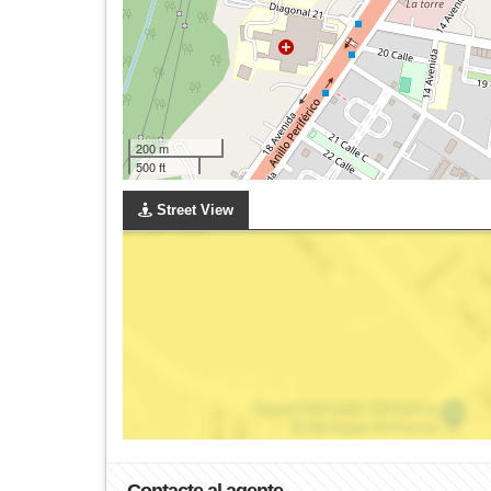
200 m
500 ft
Street View