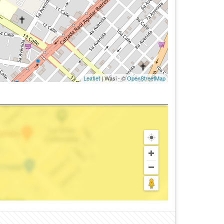
Leaflet
| Wasi - ©
OpenStreetMap