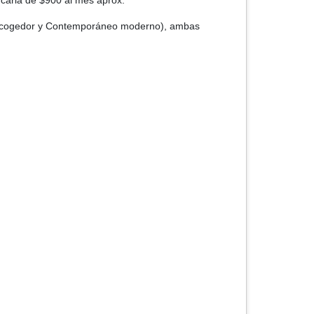
caria de $900 al mes aprox.
gedor y Contemporáneo moderno), ambas