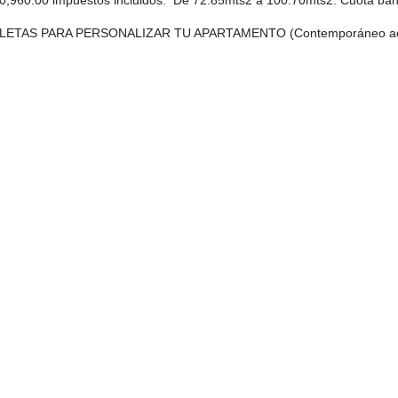
0,960.00 impuestos incluidos. De 72.85mts2 a 100.70mts2. Cuota ban
ETAS PARA PERSONALIZAR TU APARTAMENTO (Contemporáneo aco