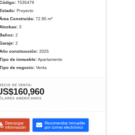
Código:
7535479
Estado:
Proyecto
Área Construida:
72.85 m²
Alcobas:
3
Baños:
2
Garaje:
2
Año construcción:
2025
Tipo de inmueble:
Apartamento
Tipo de negocio:
Venta
RECIO DE VENTA:
US$160,960
ÓLARES AMERICANOS
Descargar
Recomendar inmueble
información
por correo electrónico