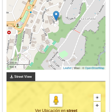
200 m
500 ft
Leaflet
| Wasi - ©
OpenStreetMap
Street View
Ver Ubicación
en
street