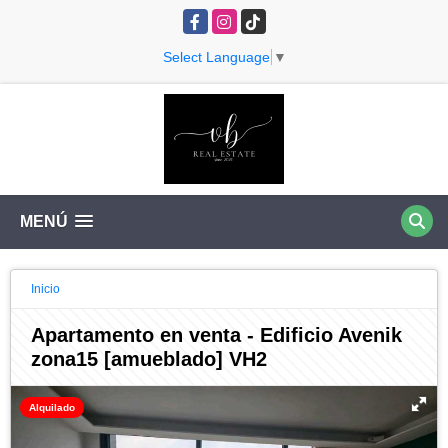
Facebook
Instagram
TikTok
Select Language
▼
MENÚ
Inicio
Apartamento en venta - Edificio Avenik
zona15 [amueblado] VH2
Alquilado