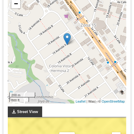
−
200 m
500 ft
Leaflet
| Wasi - ©
OpenStreetMap
Street View