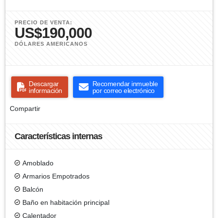
PRECIO DE VENTA:
US$190,000
DÓLARES AMERICANOS
Descargar
Recomendar inmueble
información
por correo electrónico
Compartir
Características internas
Amoblado
Armarios Empotrados
Balcón
Baño en habitación principal
Calentador