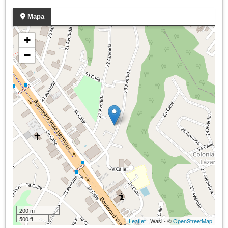
Mapa
+
−
200 m
500 ft
Leaflet
| Wasi - ©
OpenStreetMap