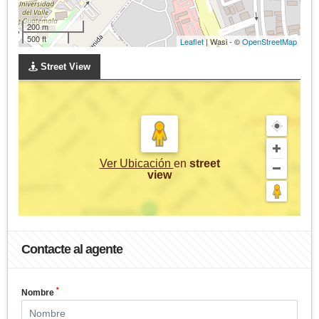
200 m
500 ft
Leaflet
| Wasi - ©
OpenStreetMap
Street View
Ver Ubicación
en
street
view
Contacte al agente
*
Nombre