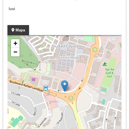
Iusi
Mapa
+
−