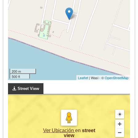
200 m
500 ft
Leaflet
| Wasi - ©
OpenStreetMap
Street View
Ver Ubicación
en
street
view