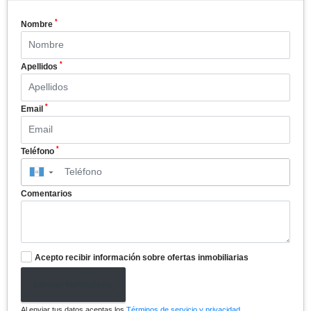
*
Nombre
*
Apellidos
*
Email
*
Teléfono
▼
Comentarios
Acepto recibir información sobre ofertas inmobiliarias
Enviar formulario
Al enviar tus datos aceptas los
Términos de servicio y privacidad