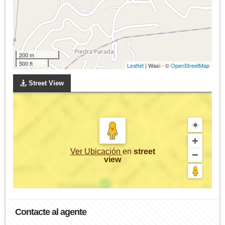
200 m
500 ft
Leaflet
| Wasi - ©
OpenStreetMap
Street View
Ver Ubicación
en
street
view
Contacte al agente