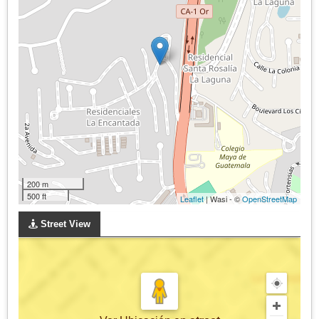
200 m
500 ft
Leaflet
| Wasi - ©
OpenStreetMap
Street View