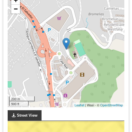
+
−
200 m
500 ft
Leaflet
| Wasi - ©
OpenStreetMap
Street View