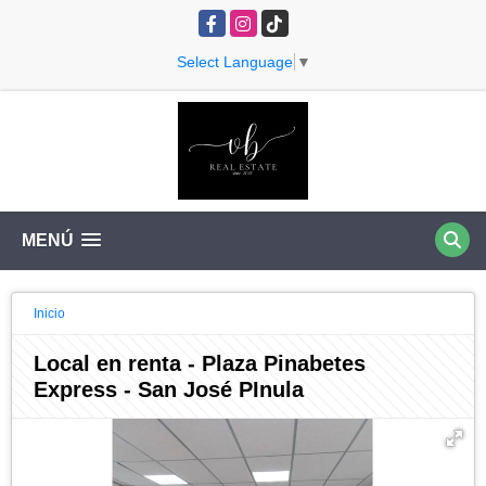
Facebook
Instagram
TikTok
Select Language
▼
MENÚ
Inicio
Local en renta - Plaza Pinabetes
Express - San José PInula