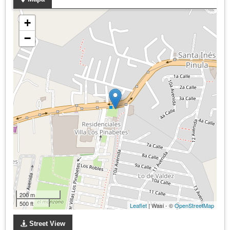
+
−
200 m
500 ft
Leaflet
| Wasi - ©
OpenStreetMap
Street View