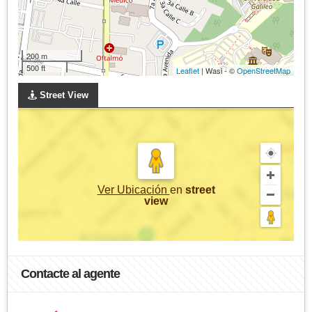
200 m
500 ft
Leaflet
| Wasi - ©
OpenStreetMap
Street View
Ver Ubicación
en
street
view
Contacte al agente