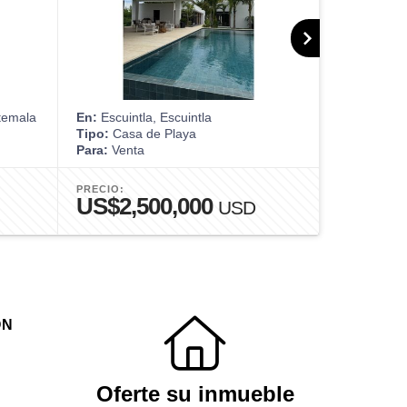
temala
En:
Escuintla, Escuintla
En:
Ciudad 
Tipo:
Casa de Playa
Tipo:
Casa
Para:
Venta
Para:
Venta
PRECIO:
PRECIO:
US$2,500,000
US$1,
USD
ÓN
Oferte su inmueble