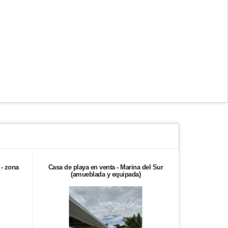
 - zona
Casa de playa en venta - Marina del Sur
Colinas de 
(amueblada y equipada)