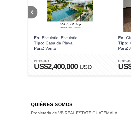
En:
Escuintla, Escuintla
En:
Ci
Tipo:
Casa de Playa
Tipo:
Para:
Venta
Para:
A
PRECIO:
PRECI
US$2,400,000
US$
USD
QUIÉNES SOMOS
Propietaria de VB REAL ESTATE GUATEMALA