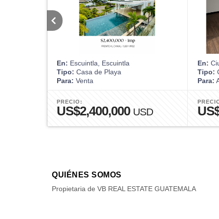
En:
Escuintla, Escuintla
En:
Ci
Tipo:
Casa de Playa
Tipo:
Para:
Venta
Para:
A
PRECIO:
PRECI
US$2,400,000
US$
USD
QUIÉNES SOMOS
Propietaria de VB REAL ESTATE GUATEMALA