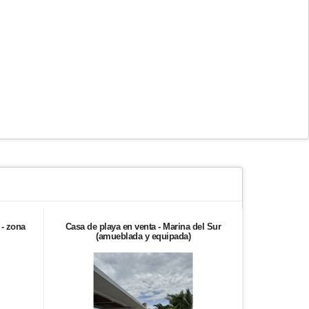
 - zona
Casa de playa en venta - Marina del Sur
Colinas de 
(amueblada y equipada)