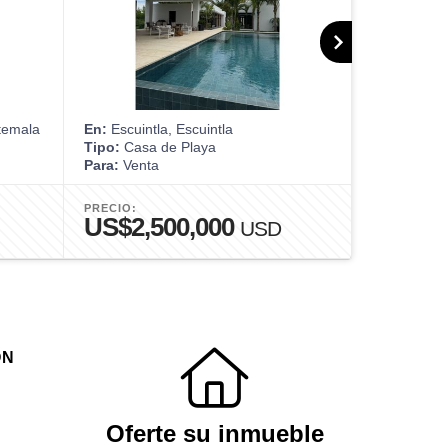
temala
En:
Escuintla, Escuintla
En:
Ciudad 
Tipo:
Casa de Playa
Tipo:
Casa
Para:
Venta
Para:
Venta
PRECIO:
PRECIO:
US$2,500,000
US$1,
USD
ÓN
Oferte su inmueble